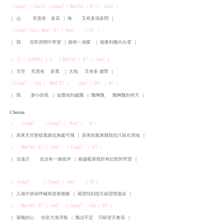
｜Gmaj7 ｜ Cm/G ｜Gmaj7 ｜Bm7b5 ｜ E7｜ Am7 ｜
｜ 山 究竟有 多高 ｜ 海 又有多深多闊 ｜
｜Cmaj7 Cm｜ Bm7 E7 ｜ Am7 ｜ D7 ｜
｜ 我 百呎房間中寄望 ｜ 能有一扇窗 ｜ 能看到幾片白雲 ｜
｜ G ｜ G9(#5) ｜ G ｜Bm7b5 ｜ E7 ｜ Am7 ｜
｜ 天空 究竟有 多寬 ｜ 大地 又有多 遼闊 ｜
｜Cmaj7 Cm ｜ Bm7 E7 ｜ Am7 ｜ D7 ｜ D7 ｜
｜ 我 渺小的我 ｜ 如塵埃到處飄 ｜ 飄啊飄 飄啊飄到何方 ｜
Chorus
｜ Gmaj7 ｜Cmaj7 ｜ Am7 ｜ D ｜
｜ 原來天空那樣寬廣也無處可飛 ｜ 原來拍翼展翅我也只留在原地 ｜
｜ Bm7b5 E7 ｜ Am7 ｜ Cmaj7 ｜ D7 ｜
｜ 沒遠方 也沒有一個彼岸 ｜ 能盛載著我所有幻想與寄望 ｜
｜ Gmaj7 ｜ Cmaj7 ｜ Am7 ｜ D ｜
｜ 人海中拼命呼喊有誰會聽聽 ｜ 渴望找到指引絕望裡逃命 ｜
｜ Bm7b5 E7 ｜ Am7 ｜ Cmaj7 Cm ｜ D7 ｜
｜ 落魄的心 彷若大海浮瓶 ｜ 飄泊不定 只盼望天會清 ｜