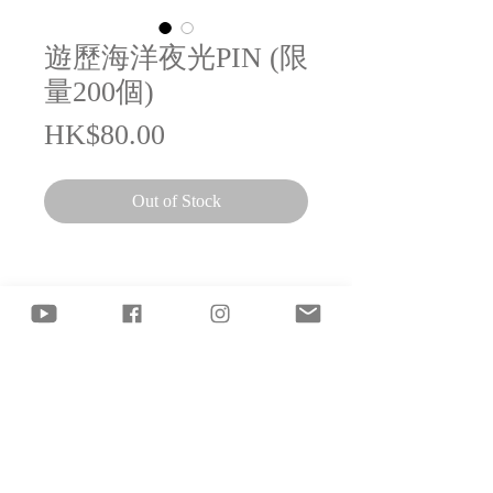
遊歷海洋夜光PIN (限
量200個)
Price
HK$80.00
Out of Stock
雷同二友《自游生物 LIVE 2024》周
邊商品預售
預購日期
2024年5月24日下午2時起至2024年5月
27日下午12時正
閣下購買時可選擇：