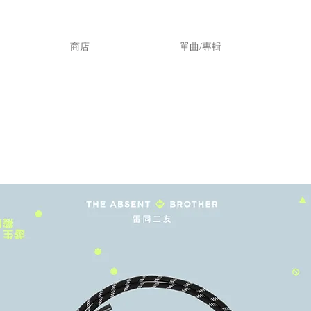
商店
單曲/專輯