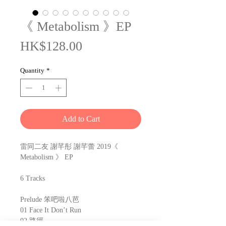
《 Metabolism 》EP
Price
HK$128.00
Quantity
*
Add to Cart
雷同二友 謝芊彤 謝芊蕾 2019《
Metabolism 》 EP
6 Tracks
Prelude 笨吧啦八芭
01 Face It Don’t Run
02 路徑