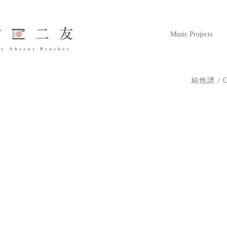
Music Projects
結他譜 / Ch